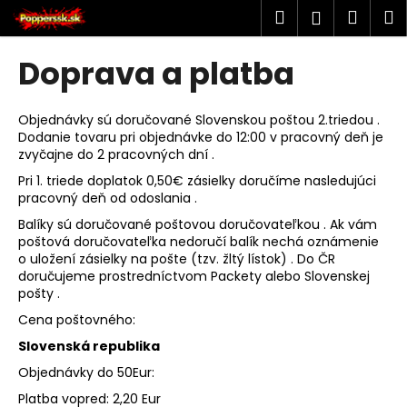
K
Prejsť
Hľadať
Náku
M
Prihlásen
na
o
obsah
Späť
Späť
košík
š
Doprava a platba
í
Č
k
o
Objednávky sú doručované Slovenskou poštou 2.triedou .
Dodanie tovaru pri objednávke do 12:00 v pracovný deň je
p
zvyčajne do 2 pracovných dní .
o
Pri 1. triede doplatok 0,50€ zásielky doručíme nasledujúci
t
pracovný deň od odoslania .
r
Balíky sú doručované poštovou doručovateľkou . Ak vám
e
poštová doručovateľka nedoručí balík nechá oznámenie
o uložení zásielky na pošte (tzv. žltý lístok) . Do ČR
b
doručujeme prostredníctvom Packety alebo Slovenskej
u
pošty .
j
Cena poštovného:
e
Slovenská republika
t
Objednávky do 50Eur:
e
Platba vopred: 2,20 Eur
n