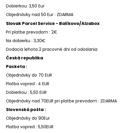
á
Dobierkou: 3,50 Eur
j
Objednávky nad 50 Eur : ZDARMA
s
Slovak Parcel Service - Balíkovo/Alzabox
ť
Pri platbe prevodom : 2€
?
Na dobierku : 3,30€
Dodacia lehota 2 pracovné dni od odoslania
Česká republika
Packeta :
HĽADAŤ
Objednávky do 70 EUR
Platba vopred : 4 EUR
Dobierkou : 5,50 EUR
O
d
Objednávky nad 70EUR pri platbe prevodom : ZDARMA
p
Slovenská pošta :
o
Objednávky do 90Eur
r
ú
Platba vopred : 5,50EUR