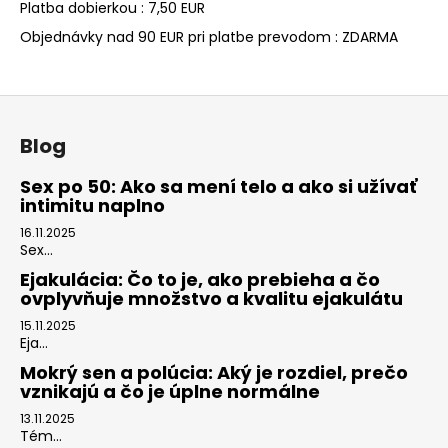
č
Platba dobierkou : 7,50 EUR
a
Objednávky nad 90 EUR pri platbe prevodom : ZDARMA
m
e
Z
SEX
á
Blog
ELIXIR
p
PREMIUM
100ML
ä
Sex po 50: Ako sa mení telo a ako si užívať
intimitu naplno
€21,90
t
i
16.11.2025
Sex...
e
Ejakulácia: Čo to je, ako prebieha a čo
ovplyvňuje množstvo a kvalitu ejakulátu
15.11.2025
Eja...
Mokrý sen a polúcia: Aký je rozdiel, prečo
vznikajú a čo je úplne normálne
13.11.2025
Tém...