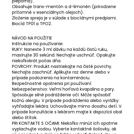
pieporná).
Obsahuje trans-mentón a d-limonén (prirodzene
prítomné v esenciálnych olejoch).
Zloženie spreja je v súlade s biocídnymi predpismi.
Biocíd TP01 a TPO2.
NÁVOD NA POUŽITIE
Inštrukcie na používanie:
RUKY: Naneste 3 ml dávku na každú čistú ruku,
masírujte 30 sekúnd. Nechajte uschnúť. Opakujte
niekoľkokrát počas dňa.
POVRCHY: Produkt nastriekajte na čisté povrchy.
Nechajte zaschnúť. Aplikujte raz denne alebo v
prípade podozrenia na kontamináciu.
Bezpečnostné opatrenia pri používaní:
Nebezpečenstvo: Veľmi horľavá kvapalina a pary.
Spôsobuje silné podráždenie očí. Môže spôsobiť
kožnú alergiu. V prípade podráždenia alebo vyrážky:
vyhľadajte lekára. Uchovávajte mimo dosahu detí. V
prípade konzultácie s lekárom majte k dispozícii obal
alebo štítok.
PRI KONTAKTE S OČAMI: Niekoľko minút ich opatrne
vyplachujte vodou. Vyberte kontaktné šošovky, ak