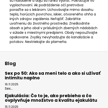
sú nasadené a dajú sa ľahko vybrať. Pokračujte vo
vyplachovaní. Ak podráždenie očí pretrváva:
poraďte sa s lekárom. Uchovávajte mimo dosahu
tepla, horúcich povrchov, iskier, otvoreného ohňa a
iných zdrojov zapálenia. Nefajčiť. Zabráňte
uvoľneniu do životného prostredia. Zneškodnite
obsah a jeho obal v príslušných zberných nádobách
v súlade s miestnymi predpismi. Obaly nepoužívajte
opakovane. Zvyšky nevyhadzujte do kanalizácie a
potokov. Nestriekajte do plameňa.
Z
á
Blog
p
ä
Sex po 50: Ako sa mení telo a ako si užívať
intimitu naplno
t
i
16.11.2025
Sex...
e
Ejakulácia: Čo to je, ako prebieha a čo
ovplyvňuje množstvo a kvalitu ejakulátu
15.11.2025