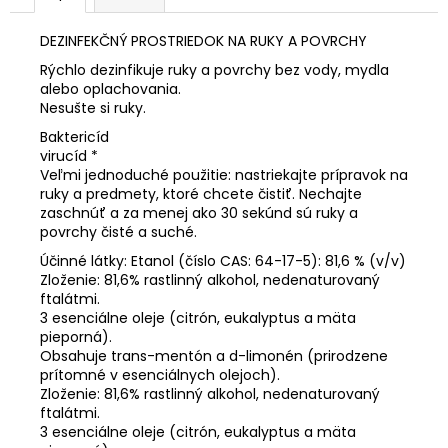
č
a
DEZINFEKČNÝ PROSTRIEDOK NA RUKY A POVRCHY
m
e
Rýchlo dezinfikuje ruky a povrchy bez vody, mydla
alebo oplachovania.
Nesušte si ruky.
SEX
Baktericíd
ELIXIR
virucíd *
PRE
Veľmi jednoduché použitie: nastriekajte prípravok na
PÁR
ruky a predmety, ktoré chcete čistiť. Nechajte
30ML
zaschnúť a za menej ako 30 sekúnd sú ruky a
€22
povrchy čisté a suché.
Účinné látky: Etanol (číslo CAS: 64-17-5): 81,6 % (v/v)
Zloženie: 81,6% rastlinný alkohol, nedenaturovaný
ftalátmi.
3 esenciálne oleje (citrón, eukalyptus a mäta
pieporná).
Obsahuje trans-mentón a d-limonén (prirodzene
prítomné v esenciálnych olejoch).
Zloženie: 81,6% rastlinný alkohol, nedenaturovaný
ftalátmi.
3 esenciálne oleje (citrón, eukalyptus a mäta