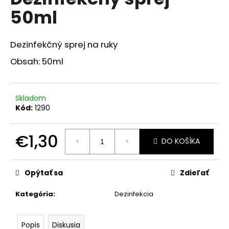
je
á
50ml
0,0
z
j
5
s
hviezdičiek.
Dezinfekčný sprej na ruky
ť
Obsah: 50ml
?
Skladom
Kód:
1290
HĽADAŤ
€1,30
DO KOŠÍKA
Jednotková
O
cena:
d
Opýtať sa
Zdieľať
p
Kategória
:
Dezinfekcia
o
r
ú
Popis
Diskusia