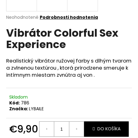
á
j
Priemerné
Neohodnotené
Podrobnosti hodnotenia
s
hodnotenie
Vibrátor Colorful Sex
produktu
ť
je
?
Experience
0,0
z
5
hviezdičiek.
Realistický vibrátor ružovej farby s dlhým tvarom
a zvlnenou textúrou , ktorá prirodzene smeruje k
HĽADAŤ
intímnym miestam zvnútra aj von .
Skladom
O
Kód:
786
d
Značka:
LYBAILE
p
o
r
€9,90
DO KOŠÍKA
ú
Jednotková