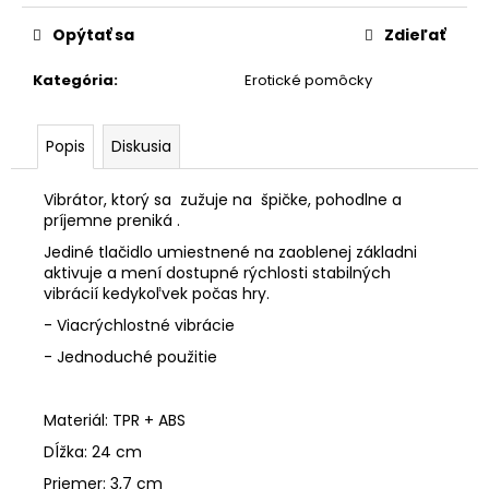
č
cena:
a
Opýtať sa
Zdieľať
m
e
Kategória
:
Erotické pomôcky
LOVE
Popis
Diskusia
&
DESIRE
PREMIUM
Vibrátor, ktorý sa zužuje na špičke, pohodlne a
EDITION
príjemne preniká .
HOMME
100ML
Jediné tlačidlo umiestnené na zaoblenej základni
-
aktivuje a mení dostupné rýchlosti stabilných
DÁMSKE
vibrácií kedykoľvek počas hry.
FEROMÓNY
- Viacrýchlostné vibrácie
€28,90
- Jednoduché použitie
Materiál: TPR + ABS
Dĺžka: 24 cm
Priemer: 3,7 cm