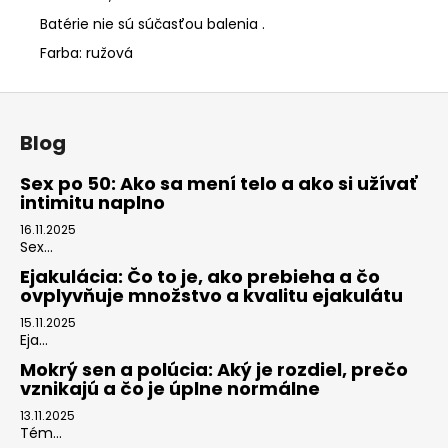
Batérie nie sú súčasťou balenia .
Farba: ružová
Z
á
Blog
p
ä
Sex po 50: Ako sa mení telo a ako si užívať
intimitu naplno
t
i
16.11.2025
Sex...
e
Ejakulácia: Čo to je, ako prebieha a čo
ovplyvňuje množstvo a kvalitu ejakulátu
15.11.2025
Eja...
Mokrý sen a polúcia: Aký je rozdiel, prečo
vznikajú a čo je úplne normálne
13.11.2025
Tém...