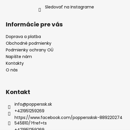
Sledovať na Instagrame
Informácie pre vás
Doprava a platba
Obchodné podmienky
Podmienky ochrany OÚ
Napíšte nám
Kontakty
O nás
Kontakt
info
@
popperssk.sk
+421951259269
https://www.facebook.com/popperssksk-889220274
545810/?fref=ts
+421951259269