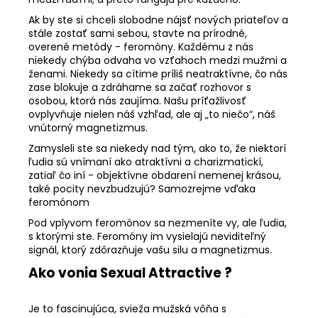
Ak by ste si chceli slobodne nájsť nových priateľov a
stále zostať sami sebou, stavte na prírodné,
overené metódy - feromóny. Každému z nás
niekedy chýba odvaha vo vzťahoch medzi mužmi a
ženami. Niekedy sa cítime príliš neatraktívne, čo nás
zase blokuje a zdráhame sa začať rozhovor s
osobou, ktorá nás zaujíma. Našu príťažlivosť
ovplyvňuje nielen náš vzhľad, ale aj „to niečo“, náš
vnútorný magnetizmus.
Zamysleli ste sa niekedy nad tým, ako to, že niektorí
ľudia sú vnímaní ako atraktívni a charizmatickí,
zatiaľ čo iní - objektívne obdarení nemenej krásou,
také pocity nevzbudzujú? Samozrejme vďaka
feromónom
Pod vplyvom feromónov sa nezmeníte vy, ale ľudia,
s ktorými ste. Feromóny im vysielajú neviditeľný
signál, ktorý zdôrazňuje vašu silu a magnetizmus.
Ako vonia Sexual Attractive ?
Je to fascinujúca, svieža mužská vôňa s