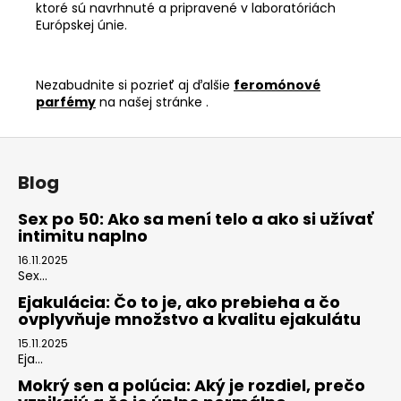
ktoré sú navrhnuté a pripravené v laboratóriách
Európskej únie.
Nezabudnite si pozrieť aj ďalšie
feromónové
parfémy
na našej stránke .
Z
á
Blog
p
ä
Sex po 50: Ako sa mení telo a ako si užívať
intimitu naplno
t
i
16.11.2025
Sex...
e
Ejakulácia: Čo to je, ako prebieha a čo
ovplyvňuje množstvo a kvalitu ejakulátu
15.11.2025
Eja...
Mokrý sen a polúcia: Aký je rozdiel, prečo