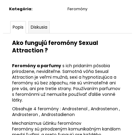
č
a
Kategória
:
Feromóny
m
e
Popis
Diskusia
PHEROMONE
Ako fungujú feromóny Sexual
ESSENCE
WOMAN
Attraction ?
7,5
ML-
DÁMSKE
Feromóny a parfumy
s ich pridaním pôsobia
FEROMÓNY
prirodzene, neviditeľne. Samotná vôňa Sexual
€19,90
Attraction je veľmi mužná, sexi a hypnotizujúca a
feromóny sú bez zápachu, nie sú vnímateľné ani
pre vás, ani pre tretie strany. Používaním parfumov
s feromónmi už nemusíte používať ďalšie vonné
látky.
Obsahuje 4 feromóny : Androstenol , Androstenon ,
Androsteron , Androstadienon
Mechanizmus účinku feromónov
Feromóny sú prirodzeným komunikačným kanálom
medzi ľuďmi, a preto fungujú pre každého.