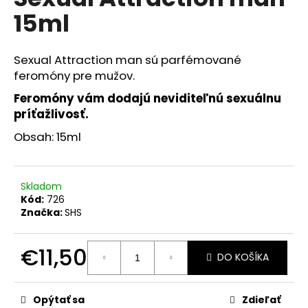
je
á
15ml
0,0
z
j
5
s
hviezdičiek.
Sexual Attraction man sú parfémované
ť
feromóny pre mužov.
?
Feromóny vám dodajú neviditeľnú sexuálnu
príťažlivosť.
Obsah: 15ml
HĽADAŤ
Skladom
Kód:
726
Značka:
SHS
O
d
p
€11,50
DO KOŠÍKA
o
Jednotková
r
cena:
ú
Opýtať sa
Zdieľať