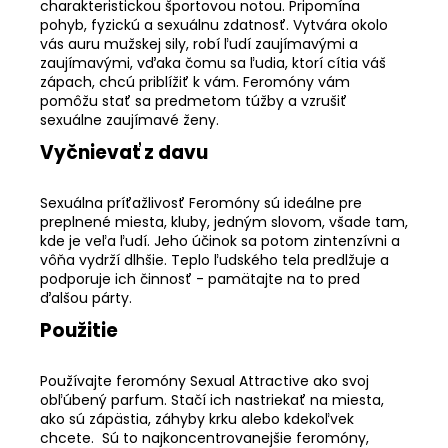
charakteristickou športovou notou. Pripomína
pohyb, fyzickú a sexuálnu zdatnosť. Vytvára okolo
vás auru mužskej sily, robí ľudí zaujímavými a
zaujímavými, vďaka čomu sa ľudia, ktorí cítia váš
zápach, chcú priblížiť k vám. Feromóny vám
pomôžu stať sa predmetom túžby a vzrušiť
sexuálne zaujímavé ženy.
Vyčnievať z davu
Sexuálna príťažlivosť Feromóny sú ideálne pre
preplnené miesta, kluby, jedným slovom, všade tam,
kde je veľa ľudí. Jeho účinok sa potom zintenzívni a
vôňa vydrží dlhšie. Teplo ľudského tela predlžuje a
podporuje ich činnosť - pamätajte na to pred
ďalšou párty.
Použitie
Používajte feromóny Sexual Attractive ako svoj
obľúbený parfum. Stačí ich nastriekať na miesta,
ako sú zápästia, záhyby krku alebo kdekoľvek
chcete. Sú to najkoncentrovanejšie feromóny,