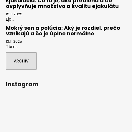
Ejakulácia: Čo to je, ako prebieha a čo
ovplyvňuje množstvo a kvalitu ejakulátu
15.11.2025
Eja...
Mokrý sen a polúcia: Aký je rozdiel, prečo
vznikajú a čo je úplne normálne
13.11.2025
Tém...
ARCHÍV
Instagram