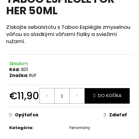
je
á
HER 50ML
0,0
z
j
5
s
hviezdičiek.
Získajte sebaistotu s Taboo Espiègle zmyselnou
ť
vôňou so sladkými vôňami fialky a sviežimi
?
ružami.
Skladom
Kód:
801
HĽADAŤ
Značka:
RUF
€11,90
DO KOŠÍKA
O
Jednotková
d
cena:
p
Opýtať sa
Zdieľať
o
r
Kategória
:
Feromóny
ú