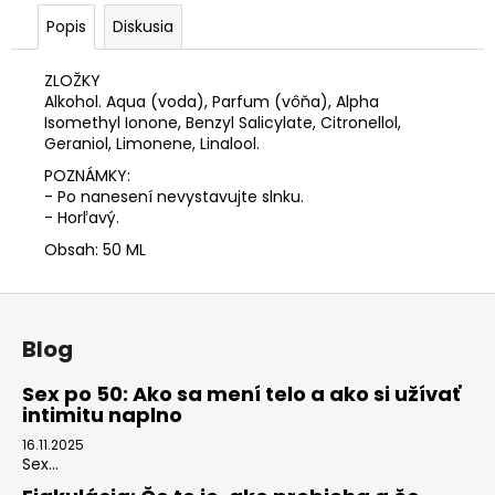
č
a
Popis
Diskusia
m
e
ZLOŽKY
Alkohol. Aqua (voda), Parfum (vôňa), Alpha
Isomethyl Ionone, Benzyl Salicylate, Citronellol,
AMYL
Geraniol, Limonene, Linalool.
30ML
POZNÁMKY:
€10,80
- Po nanesení nevystavujte slnku.
- Horľavý.
Obsah: 50 ML
Z
á
Blog
p
ä
Sex po 50: Ako sa mení telo a ako si užívať
intimitu naplno
t
i
16.11.2025
Sex...
e