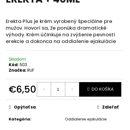
je
á
0,0
z
j
5
Erekta Plus je krém vyrobený špeciálne pre
s
hviezdičiek.
mužov.
Hovorí sa, že ponúka dramatické
ť
výhody.
Krém účinkuje na zvýšenie pevnosti
?
erekcie a dokonca na oddialenie ejakulácie
Skladom
Kód:
503
HĽADAŤ
Značka:
RUF
€6,50
DO KOŠÍKA
O
Jednotková
d
cena:
p
Opýtať sa
Zdieľať
o
r
Kategória
:
Oddialenie ejakulácie
ú