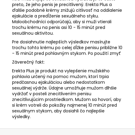
preto, že jeho penis je precitlivený. Erekta Plus a
ďalšie podobné krémy znižujú citlivosť na oddialenie
ejakulácie a predĺženie sexuálneho styku.
Maloobchodníci odporúčajú, aby si muži vtierali
trochu krému na penis asi 10 - 15 minút pred
sexuálnou aktivitou.
Pre dosiahnutie najlepších výsledkov masírujte
trochu tohto krému po celej dĺžke penisu približne 10
- 15 minút pred pohlavným stykom. Po použití zmyť
Záverečný fakt:
Erekta Plus je produkt na vylepšenie mužského
pohlavia určený na pomoc mužom, ktorí trpia
predčasnou ejakuláciou alebo nedostatkom
sexuálnej výdrže. Údajne umožňuje mužom dlhšie
vydržať v posteli znecitlivením penisu
znecitlivujúcim prostriedkom. Mužom sa hovorí, aby
si krém votreli do pokožky najmenej 10 minút pred
sexuálnym stykom, aby dosiahli čo najlepšie
výsledky.
Z