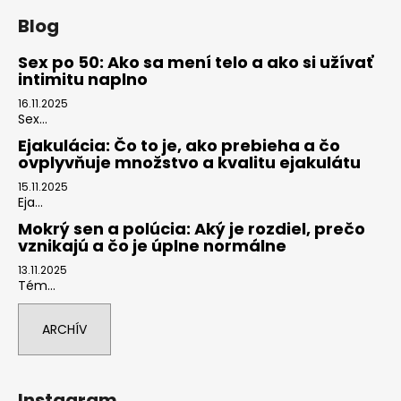
á
Blog
p
ä
Sex po 50: Ako sa mení telo a ako si užívať
intimitu naplno
t
i
16.11.2025
Sex...
e
Ejakulácia: Čo to je, ako prebieha a čo
ovplyvňuje množstvo a kvalitu ejakulátu
15.11.2025
Eja...
Mokrý sen a polúcia: Aký je rozdiel, prečo
vznikajú a čo je úplne normálne
13.11.2025
Tém...
ARCHÍV
Instagram