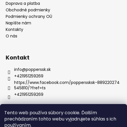
Doprava a platba
Obchodné podmienky
Podmienky ochrany OÚ
Napíšte nám
Kontakty
O nás
Kontakt
info
@
popperssk.sk
+421951259269
https://www.facebook.com/popperssksk-889220274
545810/?fref=ts
+421951259269
Tento web používa súbory cookie. Ďalším
prechádzaním tohto webu vyjadrujete súhlas s ich
Boss Energy Power
Tabletky na erekciu
Gély na erekciu
Erotické pomôcky
Španielske mušky
používaním.