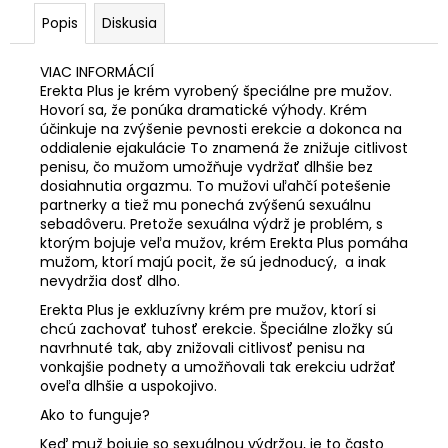
č
a
Popis
Diskusia
m
e
VIAC INFORMÁCIÍ
Erekta Plus je krém vyrobený špeciálne pre mužov.
Hovorí sa, že ponúka dramatické výhody.
Krém
POPPERS
účinkuje na zvýšenie pevnosti erekcie a dokonca na
IRON
oddialenie ejakulácie
To znamená že znižuje citlivost
FIST
penisu, čo mužom umožňuje vydržať dlhšie bez
BLACK
dosiahnutia orgazmu. To mužovi uľahčí potešenie
LABEL
partnerky a tiež mu ponechá zvýšenú sexuálnu
30ML
sebadôveru. Pretože sexuálna výdrž je problém, s
€12,50
ktorým bojuje veľa mužov, krém Erekta Plus pomáha
mužom, ktorí majú pocit, že sú jednoducý, a inak
nevydržia dosť dlho.
Erekta Plus je exkluzívny krém pre mužov, ktorí si
chcú zachovať tuhosť erekcie. Špeciálne zložky sú
navrhnuté tak, aby znižovali citlivosť penisu na
vonkajšie podnety a umožňovali tak erekciu udržať
oveľa dlhšie a uspokojivo.
Ako to funguje?
Keď muž bojuje so sexuálnou výdržou, je to často