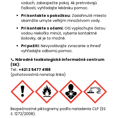
vzduch, zabezpečte pokoj. Ak pretrvávajú
ťažkosti, vyhľadajte lekársku pomoc.
Pri kontakte s pokožkou:
Zasiahnuté miesto
okamžite umyte veľkým množstvom vody.
Pri kontakte s očami:
Oči vyplachujte čistou
vodou niekoľko minút, vyberte kontaktné
šošovky, ak je to možné.
Pri požití:
Nevyvolávajte zvracanie a ihneď
vyhľadajte odbornú pomoc.
📞
Národné toxikologické informačné centrum
(SK):
Tel.:
+421 2 5477 4166
(pohotovostná nonstop linka)
Bezpečnostné piktogramy podľa nariadenia CLP (ES
č. 1272/2008).