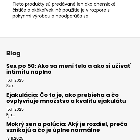
Tieto produkty sú predávané len ako chemické
čističe a akékoľvek iné použitie je v rozpore s
pokynmi výrobcu a neodporúča sa .
Z
á
Blog
p
ä
Sex po 50: Ako sa mení telo a ako si užívať
intimitu naplno
t
i
16.11.2025
Sex...
e
Ejakulácia: Čo to je, ako prebieha a čo
ovplyvňuje množstvo a kvalitu ejakulátu
15.11.2025
Eja...
Mokrý sen a polúcia: Aký je rozdiel, prečo
vznikajú a čo je úplne normálne
13.11.2025