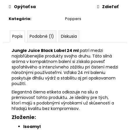
č
a
Opýtať sa
Zdieľať
m
Kategória
:
Poppers
e
Popis
Podobné (1)
Diskusia
RISE
UP
10ML
Jungle Juice Black Label 24 ml
patrí medzi
€8
najobľúbenejšie produkty svojho druhu. Táto silná
aróma v kompaktnom balení si získala povesť
spoľahlivého a intenzívneho zážitku pri čistení medzi
náročnými používateľmi. Vďaka 24 ml baleniu
poskytuje dlhšiu výdrž a stabilitu aj pri opakovanom
použití.
Elegantná čierna etiketa odkazuje na silu a
prémiovosť tohto produktu. Je ideálny pre tých,
ktorí majú s podobnými výrobkami už skúsenosti a
hľadajú kvalitu bez kompromisov.
Zloženie:
Isoamyl