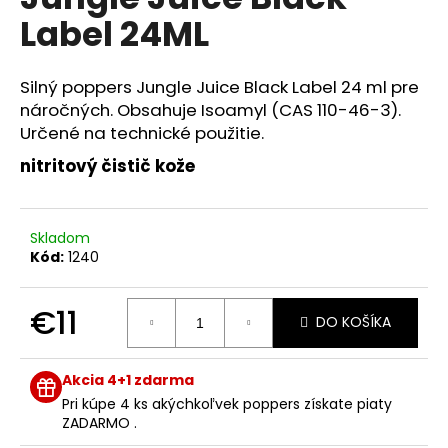
je
á
Label 24ML
0,0
z
j
5
s
hviezdičiek.
Silný poppers Jungle Juice Black Label 24 ml pre
ť
náročných. Obsahuje Isoamyl (CAS 110-46-3).
?
Určené na technické použitie.
nitritový čistič kože
HĽADAŤ
Skladom
Kód:
1240
€11
O
DO KOŠÍKA
d
Jednotková
p
cena:
Akcia 4+1 zdarma
o
r
Pri kúpe 4 ks akýchkoľvek poppers získate piaty
ZADARMO .
ú