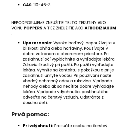
CAS
: 110-46-3
NEPODPORUJEME ZNEUŽITIE TEJTO TEKUTINY AKO
VÔŇU
POPPERS
A TIEŽ ZNEUŽITIE AKO
AFRODIZIAKUM
.
Upozornenie:
Vysoko horľavý, nepoužívajte v
blízkosti ohňa alebo horľaviny. Používajte v
dobre vetranom a otvorenom priestore. Pri
zasiahnutí očí vypláchnite a vyhľadajte lekára.
Zdraviu škodlivý pri požití. Po požití vyhľadajte
lekára. Vyhnite sa kontaktu s pokožkou a pri je
zasiahnutí umyte vodou. Pri používaní noste
vhodný ochranný odev a rukavice. V prípade
nehody alebo ak sa necítite dobre vyhľadajte
lekára. V prípade vdýchnutia, postihnutého
odveďte na čerstvý vzduch. Odstránte z
dosahu detí.
Prvá pomoc:
Pri vdýchnutí:
Presuňte osobu na čerstvý