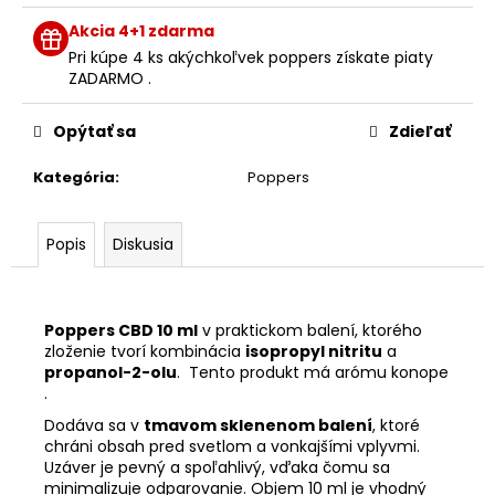
č
cena:
a
Akcia 4+1 zdarma
m
Pri kúpe 4 ks akýchkoľvek poppers získate piaty
e
ZADARMO .
Opýtať sa
Zdieľať
PHEROMONE
ESSENCE
WOMAN
Kategória
:
Poppers
7,5
ML-
DÁMSKE
Popis
Diskusia
FEROMÓNY
€19,90
Poppers CBD 10 ml
v praktickom balení, ktorého
zloženie tvorí kombinácia
isopropyl nitritu
a
propanol-2-olu
. Tento produkt má arómu konope
.
Dodáva sa v
tmavom sklenenom balení
, ktoré
chráni obsah pred svetlom a vonkajšími vplyvmi.
Uzáver je pevný a spoľahlivý, vďaka čomu sa
minimalizuje odparovanie. Objem 10 ml je vhodný