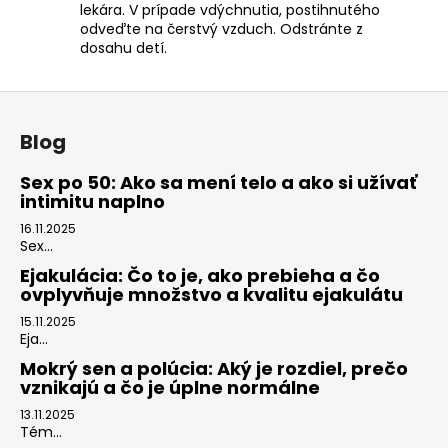
lekára. V prípade vdýchnutia, postihnutého
odveďte na čerstvý vzduch. Odstránte z
dosahu detí.
Z
á
Blog
p
ä
Sex po 50: Ako sa mení telo a ako si užívať
intimitu naplno
t
i
16.11.2025
Sex...
e
Ejakulácia: Čo to je, ako prebieha a čo
ovplyvňuje množstvo a kvalitu ejakulátu
15.11.2025
Eja...
Mokrý sen a polúcia: Aký je rozdiel, prečo
vznikajú a čo je úplne normálne
13.11.2025
Tém...