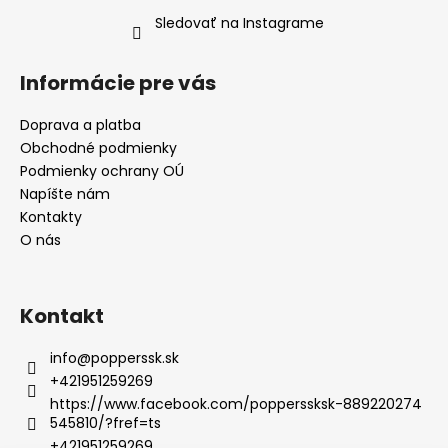
Sledovať na Instagrame
Informácie pre vás
Doprava a platba
Obchodné podmienky
Podmienky ochrany OÚ
Napíšte nám
Kontakty
O nás
Kontakt
info
@
popperssk.sk
+421951259269
https://www.facebook.com/popperssksk-889220274
545810/?fref=ts
+421951259269