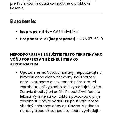
pre tých, ktorí hľadajú kompaktné a praktické
riešenie.
🧪
Zloženie:
Isopropyl nitrit
– CAS 541-42-4
Propanol-2-ol (isopropanol)
– CAS 67-63-0
NEPODPORUJEME ZNEUŽITIE TEJTO TEKUTINY AKO
VÔŇU POPPERS A TIEŽ ZNEUŽITIE AKO
AFRODIZIAKUM .
Upozornenie:
Vysoko horľavý, nepoužívajte v
blízkosti ohňa alebo horľaviny. Používajte v
dobre vetranom a otvorenom priestore. Pri
zasiahnutí očí vypláchnite a vyhľadajte lekára.
Zdraviu škodlivý pri požití. Po požití vyhľadajte
lekára. Vyhnite sa kontaktu s pokožkou a pri je
zasiahnutí umyte vodou. Pri používaní noste
vhodný ochranný odev a rukavice. V prípade
nehody alebo ak sa necítite dobre vyhľadajte