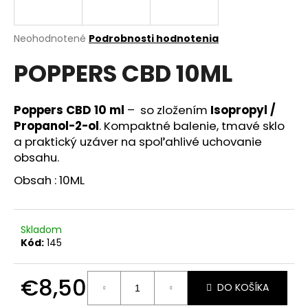
á
j
Priemerné
Neohodnotené
Podrobnosti hodnotenia
s
hodnotenie
POPPERS CBD 10ML
produktu
ť
je
?
0,0
z
Poppers CBD 10 ml
– so zložením
Isopropyl /
5
Propanol-2-ol
. Kompaktné balenie, tmavé sklo
hviezdičiek.
a praktický uzáver na spoľahlivé uchovanie
obsahu.
HĽADAŤ
Obsah : 10ML
O
Skladom
d
Kód:
145
p
o
r
€8,50
DO KOŠÍKA
ú
Jednotková