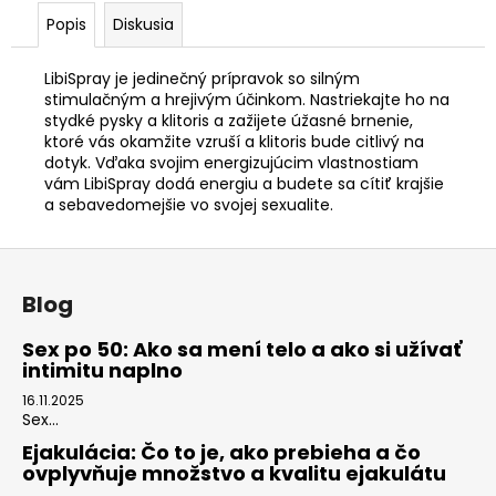
č
a
Popis
Diskusia
m
e
LibiSpray je jedinečný prípravok so silným
stimulačným a hrejivým účinkom. Nastriekajte ho na
stydké pysky a klitoris a zažijete úžasné brnenie,
SEX
ktoré vás okamžite vzruší a klitoris bude citlivý na
ELIXIR
dotyk. Vďaka svojim energizujúcim vlastnostiam
PRE
vám LibiSpray dodá energiu a budete sa cítiť krajšie
PÁR
a sebavedomejšie vo svojej sexualite.
30ML
€22
Z
á
Blog
p
ä
Sex po 50: Ako sa mení telo a ako si užívať
intimitu naplno
t
i
16.11.2025
Sex...
e
Ejakulácia: Čo to je, ako prebieha a čo
ovplyvňuje množstvo a kvalitu ejakulátu