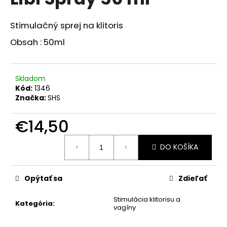
je
á
0,0
z
j
Stimulačný sprej na klitoris
5
s
hviezdičiek.
Obsah : 50ml
ť
?
Skladom
Kód:
1346
Značka:
SHS
HĽADAŤ
€14,50
Jednotková
DO KOŠÍKA
cena:
O
d
Opýtať sa
Zdieľať
p
o
Stimulácia klitorisu a
Kategória
:
r
vagíny
ú