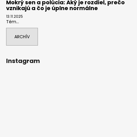
Mokrý sen a polúcia: Aký je rozdiel, prečo
á
vznikajú a čo je úplne normálne
j
13.11.2025
Tém...
s
ť
ARCHÍV
?
Instagram
HĽADAŤ
O
d
p
o
r
ú