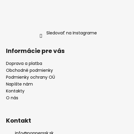
č
a
m
e
Sledovať na Instagrame
PHEROMONE
ESSENCE
WOMAN
Informácie pre vás
7,5
ML-
DÁMSKE
Doprava a platba
FEROMÓNY
Obchodné podmienky
€19,90
Podmienky ochrany OÚ
Napíšte nám
Kontakty
O nás
Kontakt
info
@
popperssk.sk