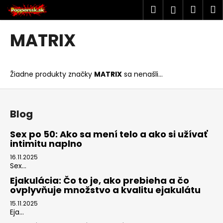
K
Prejsť
Hľadať
Náku
M
Prihlásen
na
o
obsah
Späť
Späť
košík
š
MATRIX
í
Č
k
o
Žiadne produkty značky
MATRIX
sa nenašli...
p
o
Z
t
á
Blog
r
p
e
ä
Sex po 50: Ako sa mení telo a ako si užívať
b
intimitu naplno
t
u
i
16.11.2025
Sex...
j
e
Ejakulácia: Čo to je, ako prebieha a čo
e
ovplyvňuje množstvo a kvalitu ejakulátu
t
15.11.2025
e
Eja...
n