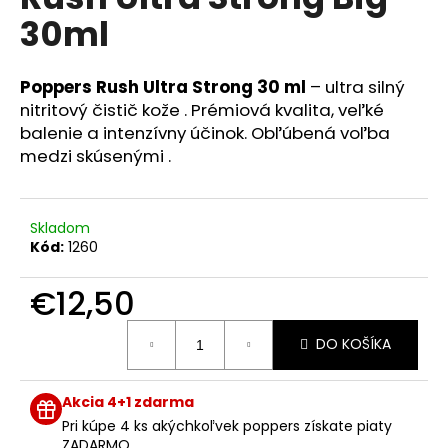
je
á
30ml
0,0
z
j
5
s
hviezdičiek.
Poppers Rush Ultra Strong 30 ml
– ultra silný
ť
nitritový čistič kože . Prémiová kvalita, veľké
?
balenie a intenzívny účinok. Obľúbená voľba
medzi skúsenými .
Skladom
HĽADAŤ
Kód:
1260
€12,50
O
Jednotková
d
DO KOŠÍKA
cena:
p
o
Akcia 4+1 zdarma
r
ú
Pri kúpe 4 ks akýchkoľvek poppers získate piaty
ZADARMO .