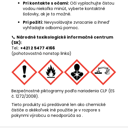
Pri kontakte s očami:
Oči vyplachujte čistou
vodou niekoľko minút, vyberte kontaktné
šošovky, ak je to možné.
Pri požití:
Nevyvolávajte zvracanie a ihneď
vyhľadajte odbornú pomoc.
📞
Národné toxikologické informačné centrum
(SK):
Tel.:
+421 2 5477 4166
(pohotovostná nonstop linka)
Bezpečnostné piktogramy podľa nariadenia CLP (ES
č. 1272/2008).
Tieto produkty sú predávané len ako chemické
čističe a akékoľvek iné použitie je v rozpore s
pokynmi výrobcu a neodporúča sa .