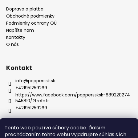
Doprava a platba
Obchodné podmienky
Podmienky ochrany OÚ
Napíšte nám
Kontakty
O nás
Kontakt
info
@
popperssk.sk
+421951259269
https://www.facebook.com/popperssksk-889220274
545810/?fref=ts
+421951259269
Tento web používa súbory cookie. Ďalším
prechádzaním tohto webu vyjadrujete súhlas s ich
Boss Energy Power
Tabletky na erekciu
Gély na erekciu