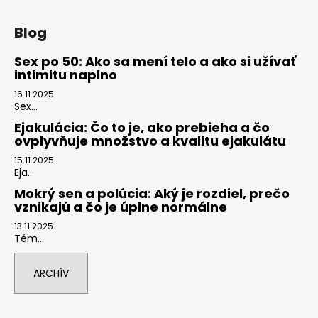
Z
á
Blog
p
ä
Sex po 50: Ako sa mení telo a ako si užívať
intimitu naplno
t
i
16.11.2025
Sex...
e
Ejakulácia: Čo to je, ako prebieha a čo
ovplyvňuje množstvo a kvalitu ejakulátu
15.11.2025
Eja...
Mokrý sen a polúcia: Aký je rozdiel, prečo
vznikajú a čo je úplne normálne
13.11.2025
Tém...
ARCHÍV