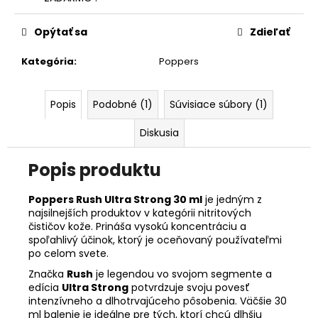
č
a
m
Opýtať sa
Zdieľať
e
Kategória
:
Poppers
RISE
UP
Popis
Podobné (1)
Súvisiace súbory (1)
BLACK
LABEL
Diskusia
30ML
€12
Popis produktu
Poppers Rush Ultra Strong 30 ml
je jedným z
najsilnejších produktov v kategórii nitritových
čističov kože. Prináša vysokú koncentráciu a
spoľahlivý účinok, ktorý je oceňovaný používateľmi
po celom svete.
Značka
Rush
je legendou vo svojom segmente a
edícia
Ultra Strong
potvrdzuje svoju povesť
intenzívneho a dlhotrvajúceho pôsobenia. Väčšie 30
ml balenie je ideálne pre tých, ktorí chcú dlhšiu