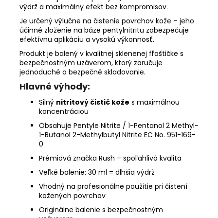
výdrž a maximálny efekt bez kompromisov.
Je určený výlučne na čistenie povrchov kože – jeho
účinné zloženie na báze pentylnitritu zabezpečuje
efektívnu aplikáciu a vysokú výkonnosť.
Produkt je balený v kvalitnej sklenenej fľaštičke s
bezpečnostným uzáverom, ktorý zaručuje
jednoduché a bezpečné skladovanie.
Hlavné výhody:
Silný
nitritový čistič kože
s maximálnou
koncentráciou
Obsahuje
Pentyle Nitrite / 1-Pentanol 2 Methyl-
1-Butanol 2-Methylbutyl Nitrite EC No. 951-169-
0
Prémiová značka Rush – spoľahlivá kvalita
Veľké balenie: 30 ml = dlhšia výdrž
Vhodný na profesionálne použitie pri čistení
kožených povrchov
Originálne balenie s bezpečnostným