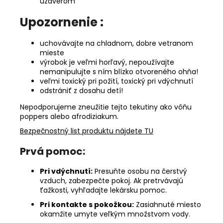
uzáverom
Upozornenie :
uchovávajte na chladnom, dobre vetranom
mieste
výrobok je veľmi horľavý, nepoužívajte
nemanipulujte s ním blízko otvoreného ohňa!
veľmi toxický pri požití, toxický pri vdýchnutí
odstrániť z dosahu detí!
Nepodporujeme zneužitie tejto tekutiny ako vôňu
poppers alebo afrodiziakum.
Bezpečnostný list produktu nájdete TU
Prvá pomoc:
Pri vdýchnutí:
Presuňte osobu na čerstvý
vzduch, zabezpečte pokoj. Ak pretrvávajú
ťažkosti, vyhľadajte lekársku pomoc.
Pri kontakte s pokožkou:
Zasiahnuté miesto
okamžite umyte veľkým množstvom vody.